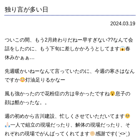
独り言が多い日
2024.03.19
ついこの間、もう2月終わりだねー早すぎない??なんて会
話をしたのに、もう下旬に差しかかろうとしてます
春
休みかぁぁ…
先週暖かいねーなんて言っていたのに、今週の寒さはなん
ですか
灯油足りるかなー
風も強かったので花粉症の方は辛かったですね
息子の
顔は酷かったな。。
週の初めから古川建設、忙しくさせていただいてます
一人で組立の現場だったり、解体の現場だったり、そ
れぞれの現場でがんばってくれてます
感謝です( ˊ̱˂˃ˋ̱ )